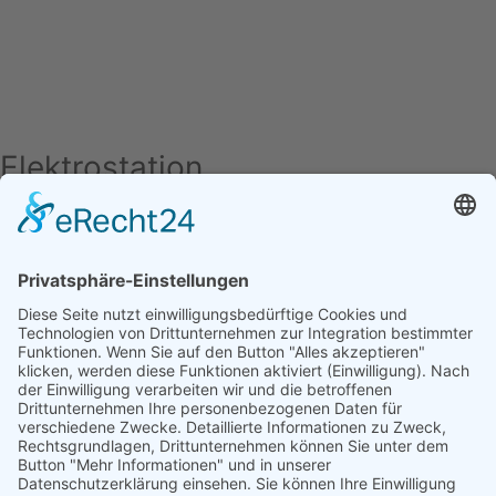
Elektrostation
Adresse
Kölner Straße 10
60327 Frankfurt/Main
Telefon
+49 (0)69 75 9001-0
Fax
+49 (0)69 75 9001-110