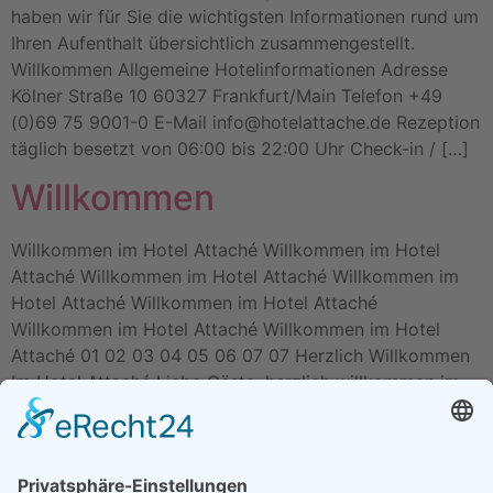
haben wir für Sie die wichtigsten Informationen rund um
Ihren Aufenthalt übersichtlich zusammengestellt.
Willkommen Allgemeine Hotelinformationen Adresse
Kölner Straße 10 60327 Frankfurt/Main Telefon +49
(0)69 75 9001-0 E-Mail info@hotelattache.de Rezeption
täglich besetzt von 06:00 bis 22:00 Uhr Check-in / […]
Willkommen
Willkommen im Hotel Attaché Willkommen im Hotel
Attaché Willkommen im Hotel Attaché Willkommen im
Hotel Attaché Willkommen im Hotel Attaché
Willkommen im Hotel Attaché Willkommen im Hotel
Attaché 01 02 03 04 05 06 07 07 Herzlich Willkommen
Im Hotel Attaché Liebe Gäste, herzlich willkommen im
Hotel Attaché Frankfurt – An der Messe. Wir freuen […]
Adresse